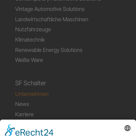
Vintage Automotive Solutions
Landwirtschaftliche Maschinen
Nutzfahrzeuge
Klimatechnik
Renewable Energy Solutions
Weiße Ware
SF Schalter
Unternehmen
News
Karriere
Kontakt
Onlineanfrage